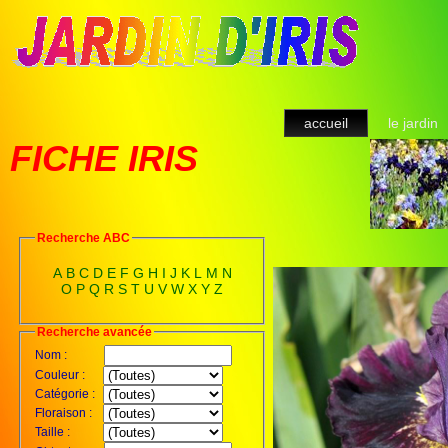
accueil
le jardin
FICHE IRIS
Recherche ABC
A
B
C
D
E
F
G
H
I
J
K
L
M
N
O
P
Q
R
S
T
U
V
W
X
Y
Z
Recherche avancée
Nom :
Couleur :
Catégorie :
Floraison :
Taille :