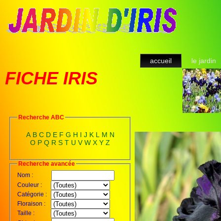
accueil
le jardin
FICHE IRIS
Recherche ABC
A
B
C
D
E
F
G
H
I
J
K
L
M
N
O
P
Q
R
S
T
U
V
W
X
Y
Z
Recherche avancée
Nom :
Couleur :
Catégorie :
Floraison :
Taille :