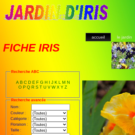
accueil
le jardin
FICHE IRIS
Recherche ABC
A
B
C
D
E
F
G
H
I
J
K
L
M
N
O
P
Q
R
S
T
U
V
W
X
Y
Z
Recherche avancée
Nom :
Couleur :
Catégorie :
Floraison :
Taille :